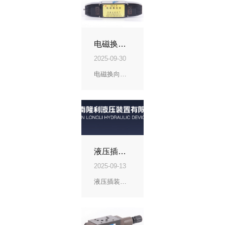
电磁换向液压阀：液压系统的智能控制核心
2025-09-30
电磁换向液压阀：液压系统的智能控制核心电磁换向液压阀是现代液压系统中的关键控制元件，通过dian信号jing确控制液流的方向、流量和压力，实现执行机构的自动化操作。一、核心结构与工作原理该阀由电磁铁和液压阀本体两部分组成：电磁铁作为驱动部件，通电后产生电磁力推动阀芯运动液压阀体包含jing密加工的阀芯和阀套
液压插装阀：紧凑gao效的液压系统核心元件
2025-09-13
液压插装阀是一种通过插入阀块或集成阀体内部实现功能的二通液压控制元件