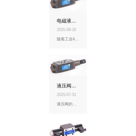
电磁液压换向阀发展趋势：更智能、更可靠
2025-08-26
随着工业4 0、智能制造和绿色制造的发展，电磁液压换向阀也在不断进化：
液压阀的选型及维护
2025-07-31
液压阀的选型要点工况需求：压力等级、流量匹配环境温度（-20℃~80℃）阀体材质：铸铁（低成本）不锈钢（耐腐蚀）控制方式：手动、电磁、电液比例品牌与可靠性：常见故障与维护阀芯卡滞：油液污染导致，需更换滤芯（精度≤10μm）内泄漏：密封件磨损，检查O型圈响应迟缓：电磁铁老化或电压不稳异常噪音：气蚀或压力脉动